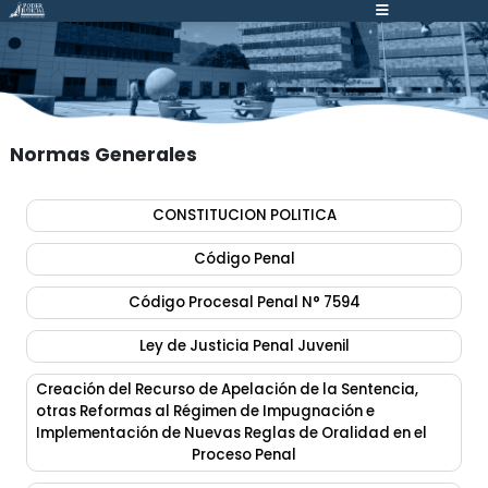
Atención:
Este
sitio
cuenta
con
un
Normas Generales
sistema
de
CONSTITUCION POLITICA
accesibilidad.
Código Penal
Código Procesal Penal N° 7594
Ley de Justicia Penal Juvenil
Creación del Recurso de Apelación de la Sentencia,
otras Reformas al Régimen de Impugnación e
Implementación de Nuevas Reglas de Oralidad en el
Proceso Penal