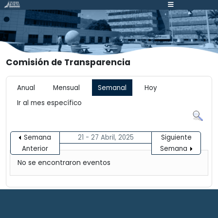
Atención:
Este
sitio
cuenta
con
Comisión de Transparencia
un
sistema
de
Anual
Mensual
Semanal
Hoy
accesibilidad.
Ir al mes específico
Semana
21 - 27 Abril, 2025
Siguiente
Anterior
Semana
No se encontraron eventos