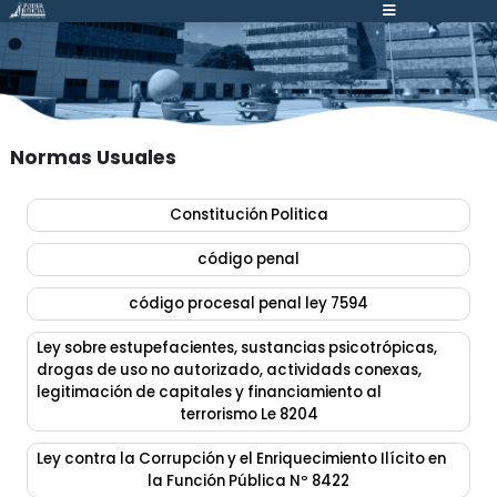
Atención:
Este
sitio
cuenta
con
un
Normas Usuales
sistema
de
Constitución Politica
accesibilidad.
código penal
código procesal penal ley 7594
Ley sobre estupefacientes, sustancias psicotrópicas,
drogas de uso no autorizado, actividads conexas,
legitimación de capitales y financiamiento al
terrorismo Le 8204
Ley contra la Corrupción y el Enriquecimiento Ilícito en
la Función Pública Nº 8422