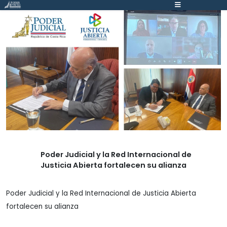
Atención:
Este
sitio
cuenta
con
un
sistema
de
accesibilidad.
Poder Judicial y la Red Internacional de
Justicia Abierta fortalecen su alianza
Poder Judicial y la Red Internacional de Justicia Abierta
fortalecen su alianza